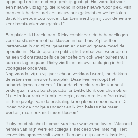
keer borstkanker vastgesteld.”
Een pittige tijd breekt aan. Rieky combineert de behandelingen
voor borstkanker met het klussen in hun huis. Zij heeft er
vertrouwen in dat zij zal genezen en gaat vol goede moed de
operatie in. Na de operatie pakt zij het verbouwen weer op en
na een tijd ontstaat zelfs de behoefte om ook weer buitenshuis
aan de slag te gaan. Rieky vindt een nieuwe uitdaging in het
voortgezet onderwijs.
Nog voordat zij na vijf jaar schoon verklaard wordt, ontdekken
de artsen een nieuwe tumorplek. Deze keer verloopt het
behandelproces anders. “ Door de chemokuren die ik moest
ondergaan na de borstoperatie, ontwikkelde ik een chemobrein
(1). Hierdoor raakte ik mijn energie, concentratie en focus kwijt.
En ten gevolge van de bestraling kreeg ik een oedeemarm. Dit
vroeg ook de nodige aandacht en ik kon helaas niet meer
werken, maar ook niet meer klussen”.
Rieky moet afscheid nemen van haar werkzame leven. “Afscheid
nemen van mijn werk en collega’s, het deed veel met mij”. Het
verwerkingsproces valt zwaar: “Ik moest mijn oude ik loslaten,
maar ik wist niet wie mijn nieuwe ik was. Het was onvermijdelijk
dat ik mijn grenzen moest gaan aangeven. Kende ik die eigenlijk
wel? Ik kwam er achter dat ik heel goed voor anderen kon
zorgen, maar niet voor mijzelf. Ik had te maken met minder
energie en was bezig om een nieuwe balans te vinden in dat wat
ik nog kon. Ik was gewend om veel voor anderen klaar te staan.
Dat ging echter niet meer. Wat was dat moeilijk! Ik voelde mij op
55-jarige leeftijd als een gepensioneerde: ik werkte niet meer,
terwijl mijn omgeving nog volop in het arbeidsproces zat. Toen
vervolgens bij mijn man eveneens kanker werd vastgesteld en hij
ten gevolge hiervan een oog moest missen, ben ik in therapie
gegaan. Het lukte mij zelf niet meer om alles te verwerken en op