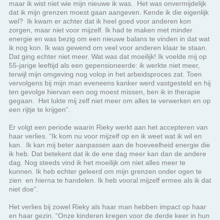
een rijtje te krijgen”.
Er volgt een periode waarin Rieky werkt aan het accepteren van
haar verlies. “Ik kom nu voor mijzelf op en ik weet wat ik wil en
kan. Ik kan mij beter aanpassen aan de hoeveelheid energie die
ik heb. Dat betekent dat ik de ene dag meer kan dan de andere
dag. Nog steeds vind ik het moeilijk om niet alles meer te
kunnen. Ik heb echter geleerd om mijn grenzen onder ogen te
zien en hierna te handelen. Ik heb vooral mijzelf ermee als ik dat
niet doe”.
Het verlies bij zowel Rieky als haar man hebben impact op haar
en haar gezin. “Onze kinderen kregen voor de derde keer in hun
leven te maken met angsten en onzekerheden. Het is voor
naastbetrokkenen niet makkelijk een dergelijk proces van dichtbij
mee te maken. Kanker heeft op iedereen invloed en verandert
voor alle betrokken het leven. Naast verdriet heeft het ons als