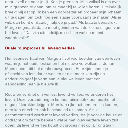
waardevolle!”
Duale rouwproces bij levend verlies
Het levensverhaal van Margo zit vol voorbeelden van een leven
waarin je het oude loslaat en het nieuwe verwelkomt. Johan
Maes noemt dit het duale rouwproces. Enerzijds neem je
afscheid van iets dat er was en er niet meer kan zijn en
anderzijds geef je vorm aan je nieuwe leven met een
aandoening, aan je nieuwe ik.
Rouw en verdriet om verlies, levend verlies, veranderen het
leven. Deze veranderingen kunnen uiteindelijk een positief of
negatief karakter krijgen. Men kan rijker uit een proces komen,
men kan er echter ook beschadigd uit komen. Als je
geconfronteerd wordt met levend verlies, sta je voor de keuze en
opdracht om zelf te bepalen wat je met jouw verdere leven zult
doen. Bij levend verlies houdt dit proces niet op. Er ontstaan
nieuwe situaties in het leven, zoals bijvoorbeeld bij achteruitgang
van de aandoening, waardoor je opnieuw dit proces ingaat en je
je hebt te verhouden tot de dan geldende situatie. Rouw bij