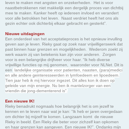
gezin echter ook dichterbij elkaar gebracht en gesterkt”.
Nieuwe uitdagingen
Een onderdeel van het acceptatieproces is het opnieuw invulling
geven aan je leven. Rieky gaat op zoek naar vrijwilligerswerk dat
past binnen haar grenzen en mogelijkheden. Wederom zoekt zij
werk waarin zij van betekenis kan zijn voor anderen. Zorgen
voor is een belangrijke drijfveer voor haar. “Ik heb diverse
vrijwillige functies op mij genomen, waaronder voor NLNet. Dit is
een
landelijke organisatie voor patienten, naasten, (para)medici
en alle andere geinteresseerden in lymfoedeem en lipoedeem.
Tien jaar heb ik mij hiervoor ingezet. Dit alles kon ik doen op
geleide van mijn energie. Nu ben ik mantelzorger van een
vriendin die jong-dementerend is".
Een nieuwe IK!
Rieky benadrukt nogmaals hoe belangrijk het is om jezelf te
kennen en te leven naar wat je kan: “Ik heb er jaren overgedaan
om dichter bij mijzelf te komen. Langzaam komt de nieuwe
Rieky in beeld. Een Rieky die beter voor zichzelf kan opkomen
en haar grenzen kan aangeven. Een nieuwe IK!”. Ondanks mijn
beperkingen ben ik dankbaar voor het leven dat ik leid, voor wat
ik kan betekenen voor anderen. Aan iedereen die ook met verlies
te maken heeft, zou ik willen zeggen: wees zoveel mogelijk
jezelf, wees je bewust van je nieuwe ik met jouw nieuwe
mogelijkheden. Laat je niet te veel beïnvloeden door alle
opmerkingen om je heen en zeker niet door opmerkingen via