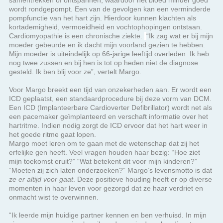
Cardiomyopathie is een chronische ziekte.
“Ik zag wat er bij mijn
moeder gebeurde en ik dacht mijn voorland gezien te hebben.
Mijn moeder is uiteindelijk op 66-jarige leeftijd overleden. Ik heb
nog twee zussen en bij hen is tot op heden niet de diagnose
gesteld. Ik ben blij voor ze”, vertelt Margo.
Voor
Margo breekt een tijd van onzekerheden aan. Er wordt een
ICD geplaatst, een standaardprocedure bij deze vorm van DCM.
Een ICD (Implanteerbare Cardioverter Defibrillator) wordt net als
een pacemaker geïmplanteerd en verschaft informatie over het
hartritme. Indien nodig zorgt de ICD ervoor dat het hart weer in
het goede ritme gaat lopen.
Margo moet leren om te gaan met de wetenschap dat zij het
erfelijke gen heeft. Veel vragen houden haar bezig: “Hoe ziet
mijn toekomst eruit?” “Wat betekent dit voor mijn kinderen?”
“Moeten zij zich laten onderzoeken?” Margo’s levensmotto is dat
ze er altijd voor gaat
. Deze positieve houding heeft er op diverse
momenten in haar leven voor gezorgd dat ze haar verdriet en
onmacht wist te overwinnen.
“Ik leerde mijn huidige partner kennen en ben verhuisd. In mijn
nieuwe woonomgeving ben ik wederom in de gehandicaptenzorg
gaan werken. Ik werkte op een groep waar ik ook veel zorg
moest verlenen en fysiek bezig was. Thuis had ik te maken met
een samengesteld gezin, dat ook de nodige aandacht vroeg.
Twee jaar geleden werd ik zo moe. De cardioloog stelde een
verslechterde pompfunctie vast. Van 46% pompfunctie, ben ik
naar 26% gegaan. Het zette mijn wereld op zijn kop. Ik kon niet
meer werken en er waren dagen dat mijn hondjes mijn redding
waren. Voor hen moest ik mijn bed uit. Anders had ik
waarschijnlijk hele dagen in bed gelegen, zo moe was ik. Als ik