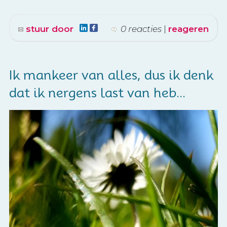
stuur door
0 reacties
|
reageren
Ik mankeer van alles, dus ik denk
dat ik nergens last van heb...