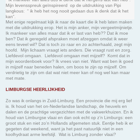
kan”.
Met enige regelmaat kijk ik naar de kaart die ik heb laten maken
met die uitdrukking erop. Het is mijn anker, mijn vergeetmijnietje.
Ik mankeer van alles maar dat ik er last van heb?? Dat ik moe
ben? Dat ik geregeld afspraken moet afzeggen omdat ik weer
eens teveel wil? Dat is toch zo raar en zo achterhaald, zegt mijn
hoofd. Mijn lichaam vraagt iets anders. Die vraagt rust en zorg.
Liefdevol omgaan. Liefdevol omgaan met mijzelf? Komt dat in
mijn woordenboek voor? Ik vrees van niet. Want wat ben ik goed
in mijzelf naar beneden halen, om boos te zijn op mijzelf. Om
verdrietig te zijn om dat wat niet meer kan of nog wel kan maar
met mate.
LIMBURGSE HEERLIJKHEID
Zo was ik onlangs in Zuid-Limburg. Een provincie die mij erg lief
is. Ik houd van het on-Nederlandse landschap, de heuvels en
dalen en de prachtige vergezichten met de vakwerkhuizen. En ik
houd van Limburgse vlaai en dan ook echt op z’n Limburgs: een
groot stuk en niet zo’n Hollands afgemeten stuk. Eentje heb ik er
gegeten dat weekend, want ja het past natuurlijk niet in een
koolhydraat arme leefstijl. Wat is Limburg zonder vlaai?