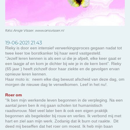
foto: Ansje Visser. www.ansvisser.nl
19-06-2021 21:43
Rieky is door een intensief verwerkingsproces gegaan nadat tot
twee keer toe borstkanker bij haar werd vastgesteld.
“Jezelf leren kennen is als een ui die je afpelt, elke keer gaat er
een laagje af en kom je dichter bij wie je in de kern bent”. Rieky
(65 jaar ) heeft zichzelf door haar ziekte en de gevolgen ervan
opnieuw leren kennen.
Haar moto is: neem elke dag bewust afscheid van deze dag, om
morgen de nieuwe dag te verwelkomen. Leef in het nu!.
Roer om
“Ik ben mijn werkende leven begonnen in de verpleging. Na een
aantal jaren ben ik mij gaan scholen tot humanistisch
raadsvrouw. Niet veel later ben ik ook een eigen praktijk
begonnen als begeleider bij rouw en verlies. Ik verbond mij met
hart en ziel aan mijn werk. Zodanig dat ik burn out raakte. Dit
deed mij beseffen dat het roer om moest. Ik heb mijn baan
opgezegd en ben met mijn praktijk gestopt. Het werd tijd voor
een nieuwe uitdaging, die ik vond in onze nieuwe woonplek. Mijn
man en ik hadden net een nieuw huis gekocht en we besloten
dat ik klusvrouw zou worden. En toen werd bij mij voor de eerste