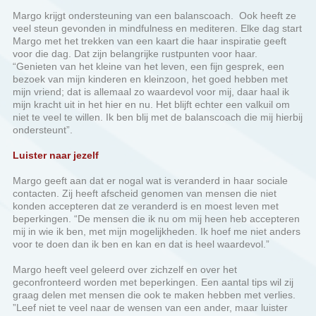
Margo krijgt ondersteuning van een balanscoach. Ook heeft ze
veel steun gevonden in mindfulness en mediteren. Elke dag start
Margo met het trekken van een kaart die haar inspiratie geeft
voor die dag. Dat zijn belangrijke rustpunten voor haar.
“Genieten van het kleine van het leven, een fijn gesprek, een
bezoek van mijn kinderen en kleinzoon, het goed hebben met
mijn vriend; dat is allemaal zo waardevol voor mij, daar haal ik
mijn kracht uit in het hier en nu. Het blijft echter een valkuil om
niet te veel te willen. Ik ben blij met de balanscoach die mij hierbij
ondersteunt”.
Luister naar jezelf
Margo geeft aan dat er nogal wat is veranderd in haar sociale
contacten. Zij heeft afscheid genomen van mensen die niet
konden accepteren dat ze veranderd is en moest leven met
beperkingen. “De mensen die ik nu om mij heen heb accepteren
mij in wie ik ben, met mijn mogelijkheden. Ik hoef me niet anders
voor te doen dan ik ben en kan en dat is heel waardevol.”
Margo heeft veel geleerd over zichzelf en over het
geconfronteerd worden met beperkingen. Een aantal tips wil zij
graag delen met mensen die ook te maken hebben met verlies.
”Leef niet te veel naar de wensen van een ander, maar luister
naar jezelf en naar je lijf. Ken je grenzen. Mijn valkuil is om over
mijn grenzen te gaan, om er maar bij te willen horen. Uiteindelijk
breekt mij dat op. Ik ben een doorzetter en probeer mijn lichaam
uit te dagen om toch nog een stapje voorwaarts te maken. Als je
wilt, dan komt er daarbij hulp op je pad.” Als laatste benadrukt
Margo nogmaals dat je moet genieten van de kleine dingen van
het leven. “Dat zijn uiteindelijk misschien wel de meest