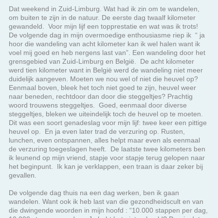
Dat weekend in Zuid-Limburg. Wat had ik zin om te wandelen,
om buiten te zijn in de natuur. De eerste dag twaalf kilometer
gewandeld. Voor mijn lijf een topprestatie en wat was ik trots!
De volgende dag in mijn overmoedige enthousiasme riep ik “ ja
hoor die wandeling van acht kilometer kan ik wel halen want ik
voel mij goed en heb nergens last van”. Een wandeling door het
grensgebied van Zuid-Limburg en België. De acht kilometer
werd tien kilometer want in België werd de wandeling niet meer
duidelijk aangeven. Moeten we nou wel of niet die heuvel op?
Eenmaal boven, bleek het toch niet goed te zijn, heuvel weer
naar beneden, rechtdoor dan door die steggeltjes? Prachtig
woord trouwens steggeltjes. Goed, eenmaal door diverse
steggeltjes, bleken we uiteindelijk toch de heuvel op te moeten.
Dit was een soort genadeslag voor mijn lijf: twee keer een pittige
heuvel op. En ja even later trad de verzuring op. Rusten,
lunchen, even ontspannen, alles helpt maar even als eenmaal
de verzuring toegeslagen heeft. De laatste twee kilometers ben
ik leunend op mijn vriend, stapje voor stapje terug gelopen naar
het beginpunt. Ik kan je verklappen, een traan is daar zeker bij
gevallen.
De volgende dag thuis na een dag werken, ben ik gaan
wandelen. Want ook ik heb last van die gezondheidscult en van
die dwingende woorden in mijn hoofd : “10.000 stappen per dag,
10.000 stappen per dag.. Je hebt het niet gehaald? Dan is dat
een mislukte dag..”. Eenmaal thuis was het op en gaf mijn lijf met
een noodkreet aan dat het rust nodig had. En nu een paar
dagen verder is mijn lijf nog steeds niet hersteld. Dit doet
verdriet en dit verdriet doet mij realiseren dat ik wederom aan