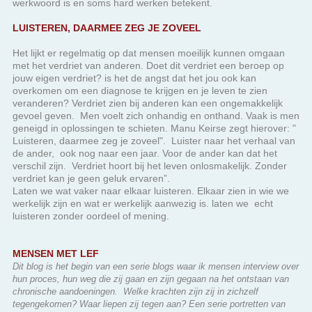
werkwoord is en soms hard werken betekent.
LUISTEREN, DAARMEE ZEG JE ZOVEEL
Het lijkt er regelmatig op dat mensen moeilijk kunnen omgaan
met het verdriet van anderen. Doet dit verdriet een beroep op
jouw eigen verdriet? is het de angst dat het jou ook kan
overkomen om een diagnose te krijgen en je leven te zien
veranderen? Verdriet zien bij anderen kan een ongemakkelijk
gevoel geven. Men voelt zich onhandig en onthand. Vaak is men
geneigd in oplossingen te schieten. Manu Keirse zegt hierover: "
Luisteren, daarmee zeg je zoveel". Luister naar het verhaal van
de ander, ook nog naar een jaar. Voor de ander kan dat het
verschil zijn. Verdriet hoort bij het leven onlosmakelijk. Zonder
verdriet kan je geen geluk ervaren”.
Laten we wat vaker naar elkaar luisteren. Elkaar zien in wie we
werkelijk zijn en wat er werkelijk aanwezig is. laten we echt
luisteren zonder oordeel of mening.
MENSEN MET LEF
Dit blog is het begin van een serie blogs waar ik mensen interview over
hun proces, hun weg die zij gaan en zijn gegaan na het ontstaan van
chronische aandoeningen. Welke krachten zijn zij in zichzelf
tegengekomen? Waar liepen zij tegen aan? Een serie portretten van
mensen met LEF! Lef om het leven een positieve wending te geven
ondanks of misschien wel dankzij de beperking die op hun pad