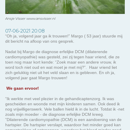
Ansje Visser www.ansvisser.nl
07-06-2021 20:08
“Oh ja, volgend jaar ga ik trouwen!” Margo ( 53 jaar) stuurde mij
dit bericht na afloop van ons gesprek.
Nadat bij Margo de diagnose erfelijke DCM (dilaterende
cardiomyopathie) was gesteld, zei zij tegen haar vriend, die ze
toen nog maar kort kende: “Zoek maar een andere vrouw, ik
word toch niet oud en wat moet je met mij?”. Haar vriend liet
zich gelukkig niet uit het veld slaan en is gebleven. En oh ja,
volgend jaar gaat Margo trouwen!
We gaan ervoor!
“Ik werkte met veel plezier in de gehandicaptenzorg. Ik was
gescheiden en woonde met mijn kinderen samen. Ook deed ik
nog vrijwilligerswerk. Vele ballen hield ik in de lucht. Totdat ik -net
zoals mijn moeder - de diagnose erfelijke DCM kreeg.
”Dilaterende cardiomyopathie (DCM) is een aandoening van de
hartspier. De hartspier verslapt, waardoor het minder goed kan
samentrekken of ontspannen, waardoor het bloed minder goed
wordt rondgepompt. Een van de gevolgen kan een verminderde
pompfunctie van het hart zijn. Hierdoor kunnen klachten als
kortademigheid, vermoeidheid en vochtophopingen ontstaan.